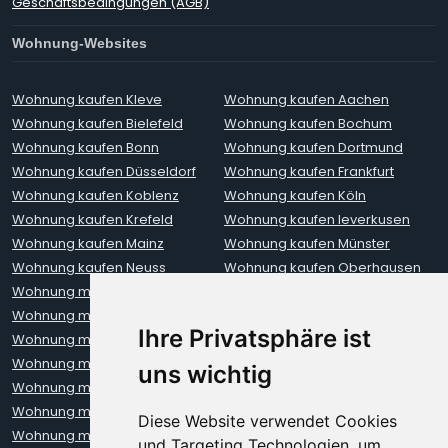
Geschäftsbedingungen (AGB)
Wohnung-Websites
Wohnung kaufen Kleve
Wohnung kaufen Aachen
Wohnung kaufen Bielefeld
Wohnung kaufen Bochum
Wohnung kaufen Bonn
Wohnung kaufen Dortmund
Wohnung kaufen Düsseldorf
Wohnung kaufen Frankfurt
Wohnung kaufen Koblenz
Wohnung kaufen Köln
Wohnung kaufen Krefeld
Wohnung kaufen leverkusen
Wohnung kaufen Mainz
Wohnung kaufen Münster
Wohnung kaufen Neuss
Wohnung kaufen Oberhausen
Wohnung mieten Aachen
Wohnung mieten Augsburg
Wohnung mieten Berlin
Wohnung mieten Bielefeld
Ihre Privatsphäre ist
Wohnung mieten Bochum
Wohnung mieten Bonn
Wohnung mieten Bremen
Wohnung mieten Dortmund
uns wichtig
Wohnung mieten Dresden
Wohnung mieten Düsseldorf
Wohnung mieten Erfurt
Wohnung mieten Frankfurt
Diese Website verwendet Cookies
Wohnung mieten Freiburg
Wohnung mieten Hamburg
und Targeting Technologien, um